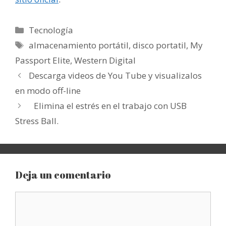
Categorías
Tecnología
Etiquetas
almacenamiento portátil
,
disco portatil
,
My
Passport Elite
,
Western Digital
Descarga videos de You Tube y visualizalos
en modo off-line
Elimina el estrés en el trabajo con USB
Stress Ball.
Deja un comentario
Comentario