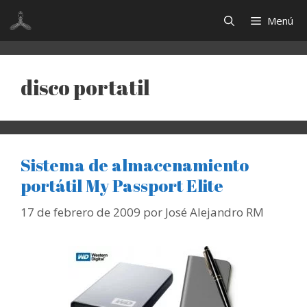
Saltar
Menú
al
contenido
disco portatil
Sistema de almacenamiento
portátil My Passport Elite
17 de febrero de 2009
por
José Alejandro RM