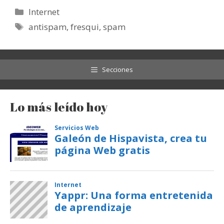
Categorías
Internet
Etiquetas
antispam
,
fresqui
,
spam
Secciones
Lo más leído hoy