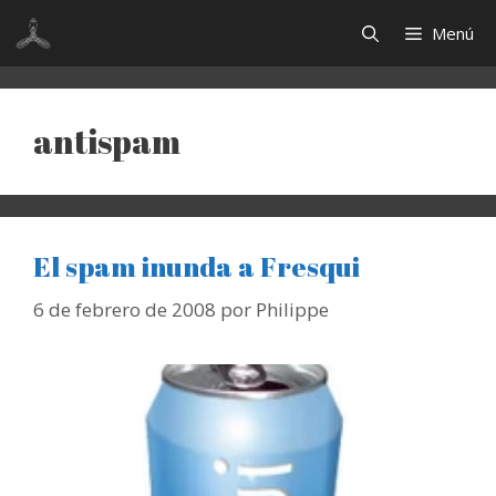
Saltar
Menú
al
contenido
antispam
El spam inunda a Fresqui
6 de febrero de 2008
por
Philippe