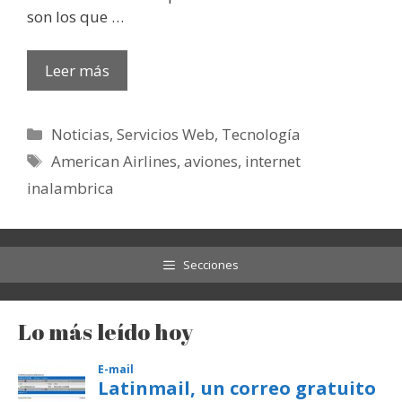
son los que …
Leer más
Categorías
Noticias
,
Servicios Web
,
Tecnología
Etiquetas
American Airlines
,
aviones
,
internet
inalambrica
Secciones
Lo más leído hoy