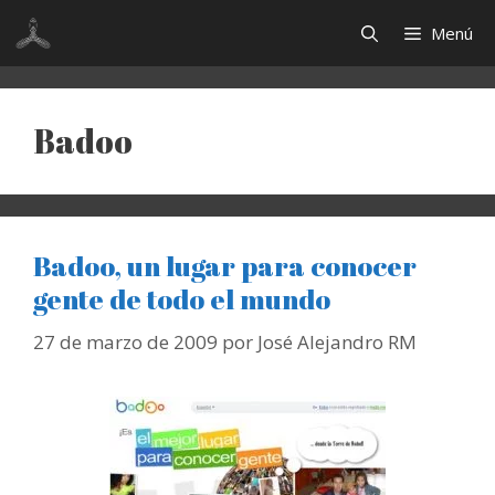
Saltar
Menú
al
contenido
Badoo
Badoo, un lugar para conocer
gente de todo el mundo
27 de marzo de 2009
por
José Alejandro RM