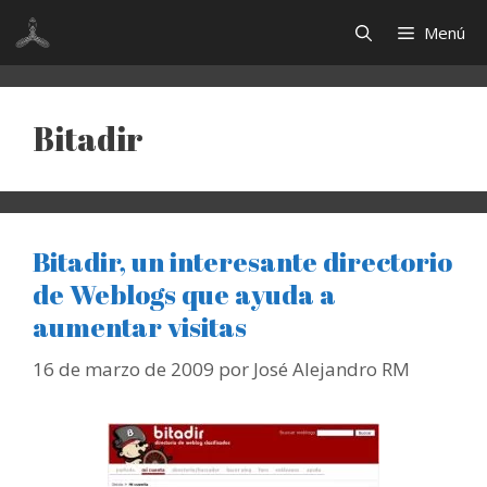
Saltar
Menú
al
contenido
Bitadir
Bitadir, un interesante directorio
de Weblogs que ayuda a
aumentar visitas
16 de marzo de 2009
por
José Alejandro RM