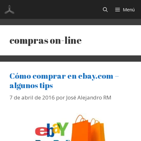
Saltar
Menú
al
contenido
compras on-line
Cómo comprar en ebay.com –
algunos tips
7 de abril de 2016
por
José Alejandro RM