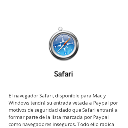
El navegador Safari, disponible para Mac y
Windows tendrá su entrada vetada a Paypal por
motivos de seguridad dado que Safari entrará a
formar parte de la lista marcada por Paypal
como navegadores inseguros. Todo ello radica