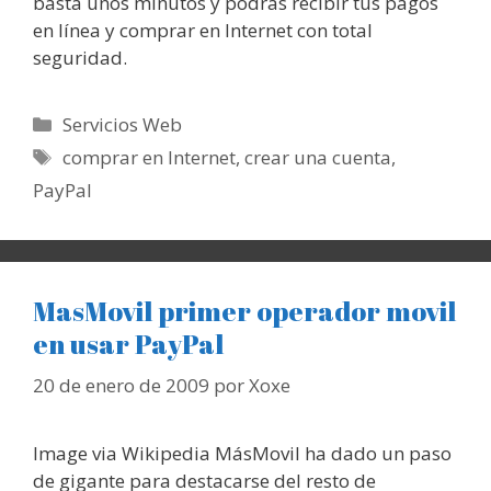
basta unos minutos y podrás recibir tus pagos
en línea y comprar en Internet con total
seguridad.
Categorías
Servicios Web
Etiquetas
comprar en Internet
,
crear una cuenta
,
PayPal
MasMovil primer operador movil
en usar PayPal
20 de enero de 2009
por
Xoxe
Image via Wikipedia MásMovil ha dado un paso
de gigante para destacarse del resto de