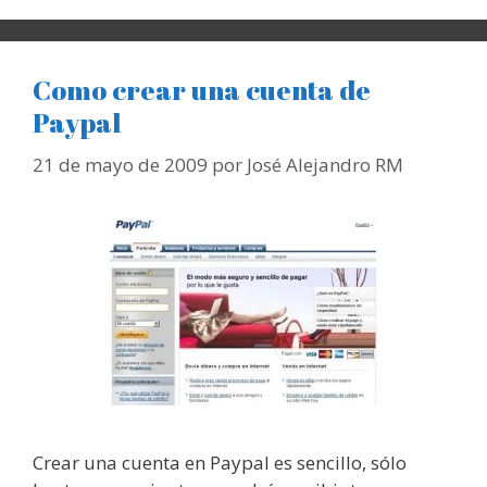
Como crear una cuenta de
Paypal
21 de mayo de 2009
por
José Alejandro RM
Crear una cuenta en Paypal es sencillo, sólo