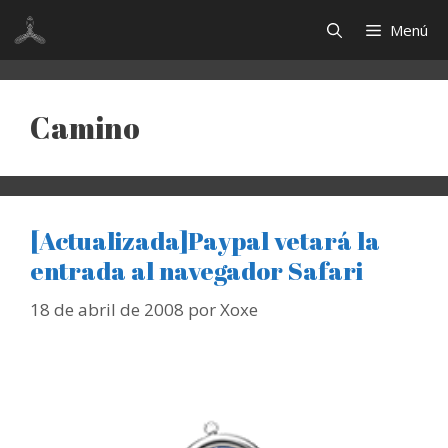
Saltar
Menú
al
contenido
Camino
[Actualizada]Paypal vetará la
entrada al navegador Safari
18 de abril de 2008
por
Xoxe