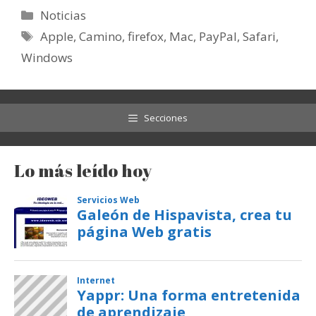
Categorías
Noticias
Etiquetas
Apple
,
Camino
,
firefox
,
Mac
,
PayPal
,
Safari
,
Windows
Secciones
Lo más leído hoy