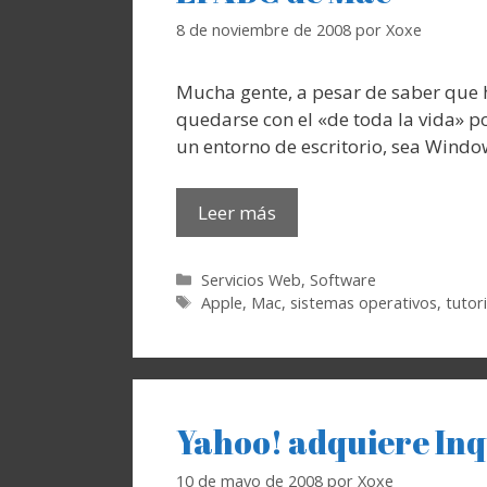
8 de noviembre de 2008
por
Xoxe
Mucha gente, a pesar de saber que 
quedarse con el «de toda la vida» p
un entorno de escritorio, sea Windo
Leer más
Categorías
Servicios Web
,
Software
Etiquetas
Apple
,
Mac
,
sistemas operativos
,
tutor
Yahoo! adquiere Inq
10 de mayo de 2008
por
Xoxe