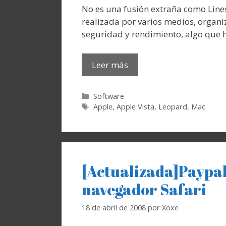
No es una fusión extraña como Line
realizada por varios medios, organiz
seguridad y rendimiento, algo que 
Leer más
Categorías
Software
Etiquetas
Apple
,
Apple Vista
,
Leopard
,
Mac
[Actualizada]Paypal
navegador Safari
18 de abril de 2008
por
Xoxe