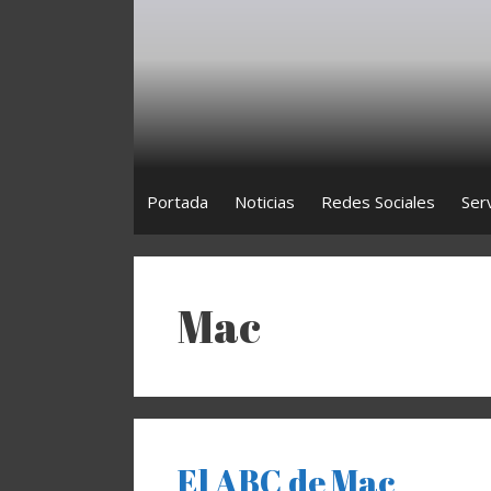
Saltar
al
contenido
Portada
Noticias
Redes Sociales
Ser
Mac
El ABC de Mac