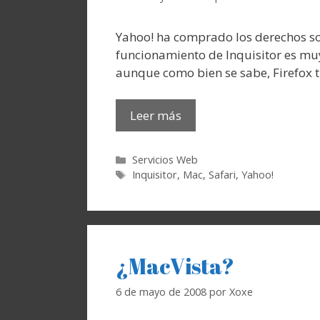
Yahoo! ha comprado los derechos sob
funcionamiento de Inquisitor es muy
aunque como bien se sabe, Firefox 
Leer más
Categorías
Servicios Web
Etiquetas
Inquisitor
,
Mac
,
Safari
,
Yahoo!
¿MacVista?
6 de mayo de 2008
por
Xoxe