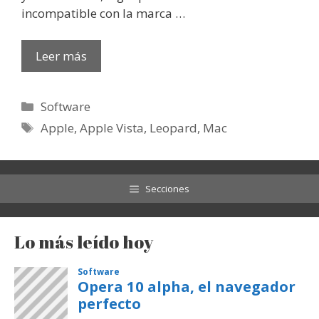
incompatible con la marca …
Leer más
Categorías
Software
Etiquetas
Apple
,
Apple Vista
,
Leopard
,
Mac
Secciones
Lo más leído hoy