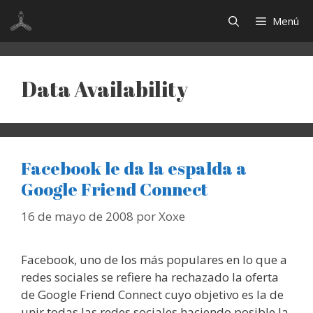
Saltar
Menú
al
contenido
Data Availability
Facebook le da la espalda a
Google Friend Connect
16 de mayo de 2008
por
Xoxe
Facebook, uno de los más populares en lo que a
redes sociales se refiere ha rechazado la oferta
de Google Friend Connect cuyo objetivo es la de
unir todas las redes sociales haciendo posible la