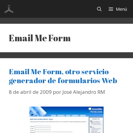
Saltar
Menú
al
contenido
Email Me Form
Email Me Form, otro servicio
generador de formularios Web
8 de abril de 2009
por
José Alejandro RM