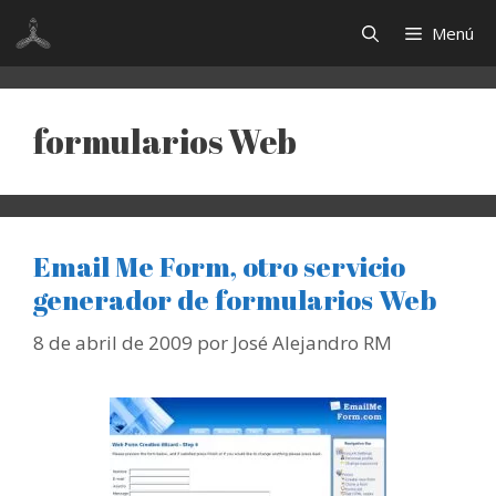
Saltar
Menú
al
contenido
formularios Web
Email Me Form, otro servicio
generador de formularios Web
8 de abril de 2009
por
José Alejandro RM