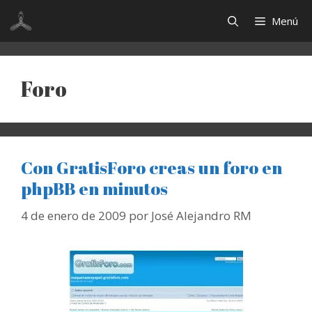
Saltar
Menú
al
contenido
Foro
Con GratisForo creas un foro en
phpBB en minutos
4 de enero de 2009
por
José Alejandro RM