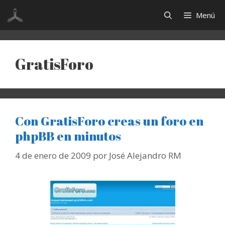
Saltar
Menú
al
contenido
GratisForo
Con GratisForo creas un foro en
phpBB en minutos
4 de enero de 2009
por
José Alejandro RM