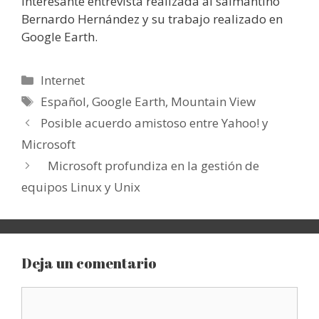
interesante entrevista realizada al salmantino
Bernardo Hernández y su trabajo realizado en
Google Earth.
Categorías
Internet
Etiquetas
Español
,
Google Earth
,
Mountain View
Posible acuerdo amistoso entre Yahoo! y
Microsoft
Microsoft profundiza en la gestión de
equipos Linux y Unix
Deja un comentario
Comentario