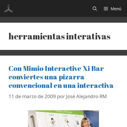
Saltar
Menú
al
contenido
herramientas interativas
Con Mimio Interactive Xi Bar
conviertes una pizarra
convencional en una interactiva
11 de marzo de 2009
por
José Alejandro RM