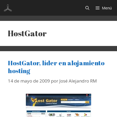
Saltar
Menú
al
contenido
HostGator
HostGator, líder en alojamiento
hosting
14 de mayo de 2009
por
José Alejandro RM