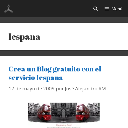
Saltar
Menú
al
contenido
Iespana
Crea un Blog gratuito con el
servicio Iespana
17 de mayo de 2009
por
José Alejandro RM