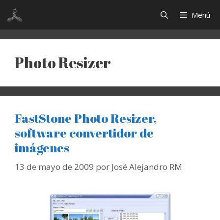
Saltar
Menú
al
contenido
Photo Resizer
FastStone Photo Resizer,
software convertidor de
imágenes
13 de mayo de 2009
por
José Alejandro RM