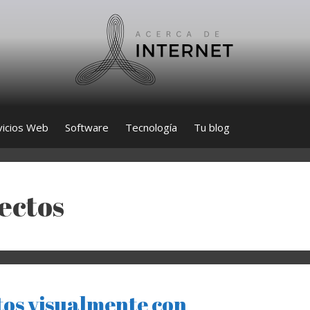
vicios Web
Software
Tecnología
Tu blog
ectos
tos visualmente con