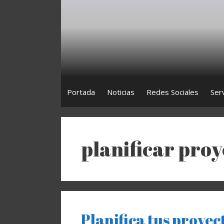
Saltar
al
contenido
Portada
Noticias
Redes Sociales
Ser
planificar proy
Planifica tus proyec