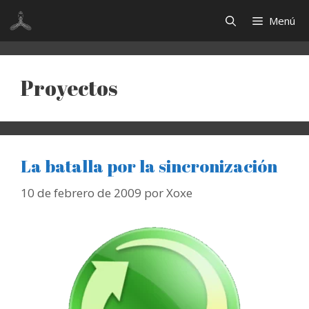
Saltar
Menú
al
contenido
Proyectos
La batalla por la sincronización
10 de febrero de 2009
por
Xoxe