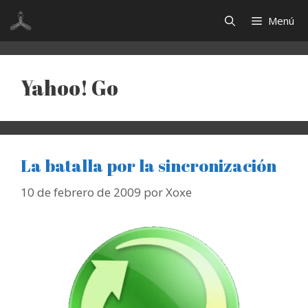
Saltar
Menú
al
contenido
Yahoo! Go
La batalla por la sincronización
10 de febrero de 2009
por
Xoxe