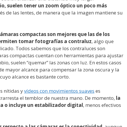
o, suelen tener un zoom óptico un poco más
vés de las lentes, de manera que la imagen mantiene su
ámaras compactas son mejores que las de los
permiten tomar fotografías a contraluz
, algo que
icado. Todos sabemos que los contraluces son
maras compactas cuentan con herramientas para ajustar
bio, suelen “quemar” las zonas con luz. En estos casos
 de mayor alcance para compensar la zona oscura y la
cuyo alcance es bastante corto.
s nítidas y
vídeos con movimientos suaves
es
trarresta el temblor de nuestra mano. De momento,
la
 o incluye un estabilizador digital
, menos efectivos
s respecto a las cámaras es la conectividad
, aunque