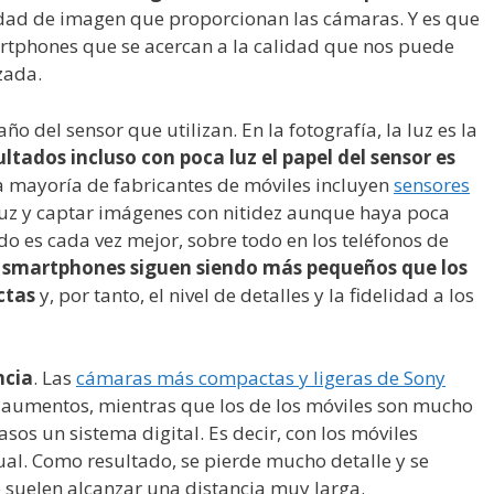
idad de imagen que proporcionan las cámaras. Y es que
artphones que se acercan a la calidad que nos puede
zada.
ño del sensor que utilizan. En la fotografía, la luz es la
ltados incluso con poca luz el papel del sensor es
 la mayoría de fabricantes de móviles incluyen
sensores
uz y captar imágenes con nitidez aunque haya poca
ado es cada vez mejor, sobre todo en los teléfonos de
os smartphones siguen siendo más pequeños que los
ctas
y, por tanto, el nivel de detalles y la fidelidad a los
ncia
. Las
cámaras más compactas y ligeras de Sony
0 aumentos, mientras que los de los móviles son mucho
s un sistema digital. Es decir, con los móviles
al. Como resultado, se pierde mucho detalle y se
 suelen alcanzar una distancia muy larga.