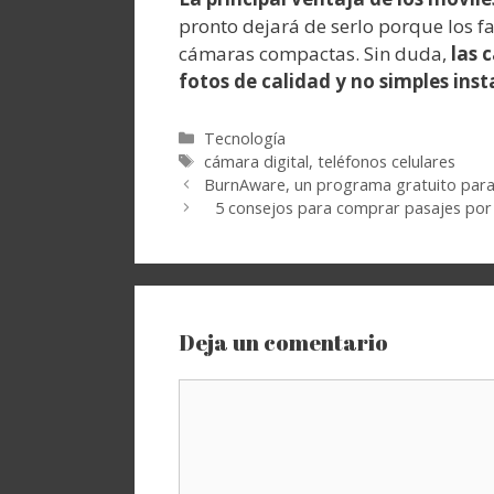
pronto dejará de serlo porque los f
cámaras compactas. Sin duda,
las 
fotos de calidad y no simples ins
Categorías
Tecnología
Etiquetas
cámara digital
,
teléfonos celulares
BurnAware, un programa gratuito para
5 consejos para comprar pasajes por 
Deja un comentario
Comentario