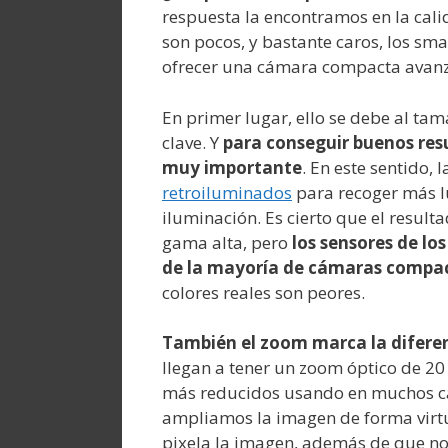
respuesta la encontramos en la cal
son pocos, y bastante caros, los sm
ofrecer una cámara compacta avan
En primer lugar, ello se debe al tama
clave. Y
para conseguir buenos resu
muy importante
. En este sentido,
retroiluminados
para recoger más l
iluminación. Es cierto que el result
gama alta, pero
los sensores de l
de la mayoría de cámaras compa
colores reales son peores.
También el zoom marca la difere
llegan a tener un zoom óptico de 2
más reducidos usando en muchos caso
ampliamos la imagen de forma virtu
pixela la imagen, además de que no