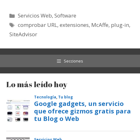
Categorías
Servicios Web
,
Software
Etiquetas
comprobar URL
,
extensiones
,
McAffe
,
plug-in
,
SiteAdvisor
Secciones
Lo más leído hoy