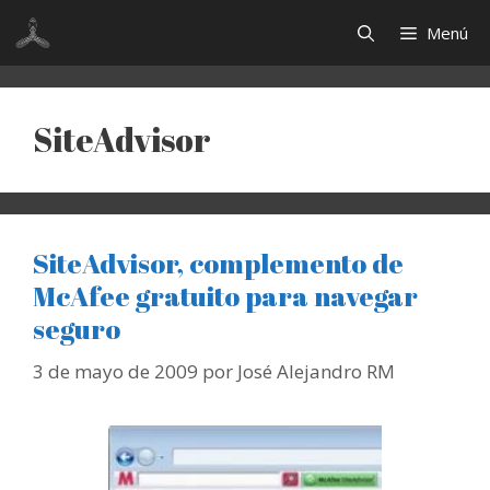
Saltar
Menú
al
contenido
SiteAdvisor
SiteAdvisor, complemento de
McAfee gratuito para navegar
seguro
3 de mayo de 2009
por
José Alejandro RM