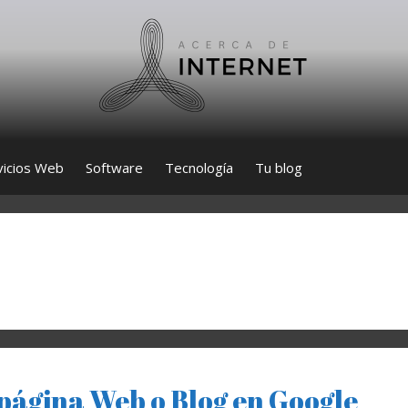
vicios Web
Software
Tecnología
Tu blog
 página Web o Blog en Google