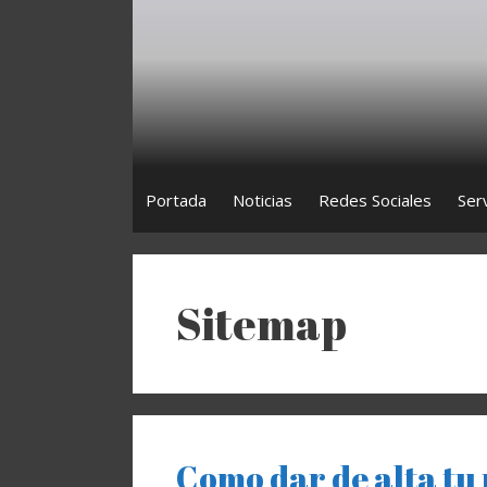
Saltar
al
contenido
Portada
Noticias
Redes Sociales
Ser
Sitemap
Como dar de alta tu