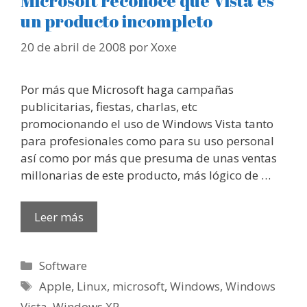
Microsoft reconoce que Vista es
un producto incompleto
20 de abril de 2008
por
Xoxe
Por más que Microsoft haga campañas
publicitarias, fiestas, charlas, etc
promocionando el uso de Windows Vista tanto
para profesionales como para su uso personal
así como por más que presuma de unas ventas
millonarias de este producto, más lógico de …
Leer más
Categorías
Software
Etiquetas
Apple
,
Linux
,
microsoft
,
Windows
,
Windows
Vista
,
Windows XP