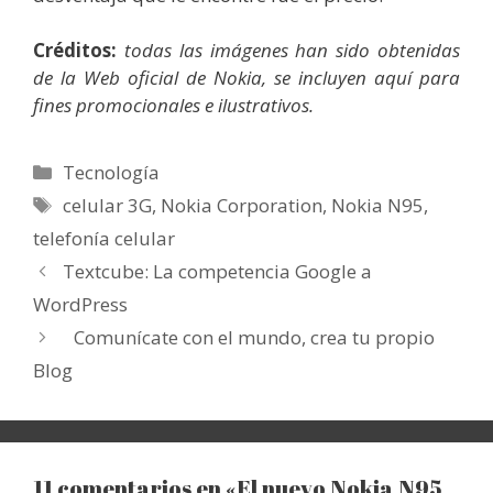
Crédito
s
:
todas las imágenes han sido obtenidas
de la Web oficial de Nokia, se incluyen aquí para
fines promocionales e ilustrativos.
Categorías
Tecnología
Etiquetas
celular 3G
,
Nokia Corporation
,
Nokia N95
,
telefonía celular
Textcube: La competencia Google a
WordPress
Comunícate con el mundo, crea tu propio
Blog
11 comentarios en «El nuevo Nokia N95