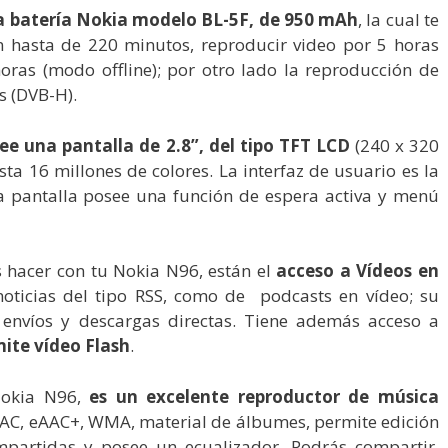
a batería Nokia modelo BL-5F, de 950 mAh
, la cual te
 hasta de 220 minutos, reproducir video por 5 horas
oras (modo offline); por otro lado la reproducción de
s (DVB-H).
ee una pantalla de 2.8”, del tipo TFT LCD
(240 x 320
a 16 millones de colores. La interfaz de usuario es la
ta pantalla posee una función de espera activa y menú
 hacer con tu Nokia N96, están el
acceso a Vídeos en
noticias del tipo RSS, como de podcasts en vídeo; su
 envíos y descargas directas. Tiene además acceso a
ite vídeo Flash
.
Nokia N96,
es un excelente reproductor de música
AAC, eAAC+, WMA, material de álbumes, permite edición
ompartidas y posee un ecualizador. Podrás compartir,