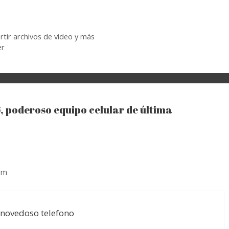
tir archivos de video y más
er
, poderoso equipo celular de última
 pm
e novedoso telefono