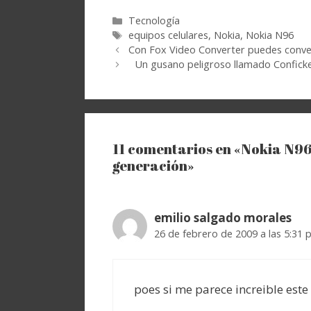
Categorías
Tecnología
Etiquetas
equipos celulares
,
Nokia
,
Nokia N96
Con Fox Video Converter puedes conver
Un gusano peligroso llamado Confick
11 comentarios en «Nokia N96
generación»
emilio salgado morales
26 de febrero de 2009 a las 5:31
poes si me parece increible est