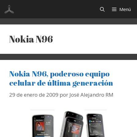
Saltar
Menú
al
contenido
Nokia N96
Nokia N96, poderoso equipo
celular de última generación
29 de enero de 2009
por
José Alejandro RM