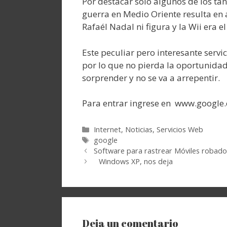
Por destacar sólo algunos de los ta
guerra en Medio Oriente resulta en a
Rafaél Nadal ni figura y la Wii era el 
Este peculiar pero interesante servi
por lo que no pierda la oportunidad
sorprender y no se va a arrepentir.
Para entrar ingrese en www.google
Categorías
Internet
,
Noticias
,
Servicios Web
Etiquetas
google
Software para rastrear Móviles robado
Windows XP, nos deja
Deja un comentario