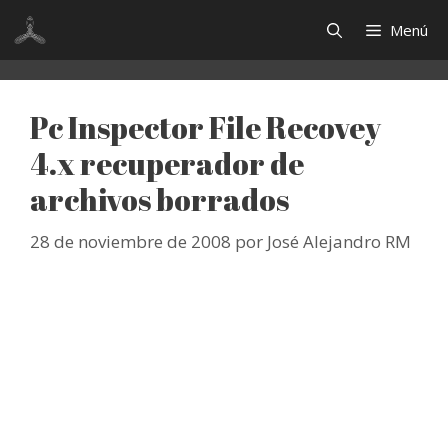
Saltar
Menú
al
contenido
Pc Inspector File Recovey
4.x recuperador de
archivos borrados
28 de noviembre de 2008
por
José Alejandro RM