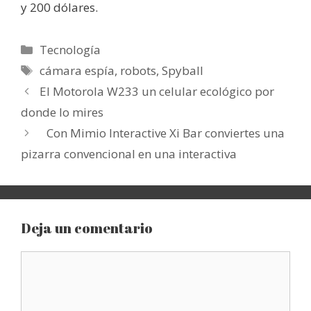
y 200 dólares.
Categorías
Tecnología
Etiquetas
cámara espía
,
robots
,
Spyball
El Motorola W233 un celular ecológico por
donde lo mires
Con Mimio Interactive Xi Bar conviertes una
pizarra convencional en una interactiva
Deja un comentario
Comentario