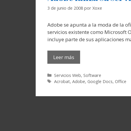
3 de junio de 2008
por
Xoxe
Adobe se apunta a la moda de la of
servicios existente como Microsoft 
incluye parte de sus aplicaciones 
Leer más
Categorías
Servicios Web
,
Software
Etiquetas
Acrobat
,
Adobe
,
Google Docs
,
Office