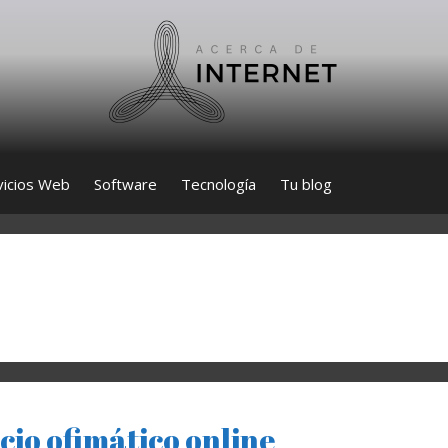
vicios Web
Software
Tecnología
Tu blog
cio ofimático online