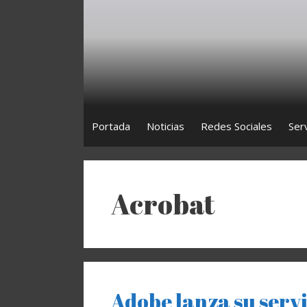
Saltar
al
contenido
Portada
Noticias
Redes Sociales
Ser
Acrobat
Adobe lanza su servi