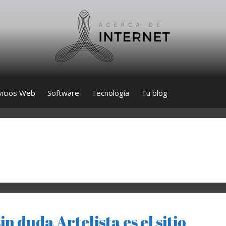
vicios Web
Software
Tecnología
Tu blog
in duda Artelista es el sitio