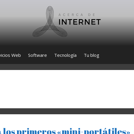
vicios Web
Software
Tecnología
Tu blog
 los primeros «mini-portátiles»