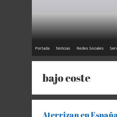
Saltar
al
contenido
Portada
Noticias
Redes Sociales
Ser
bajo coste
Aterrizan en España