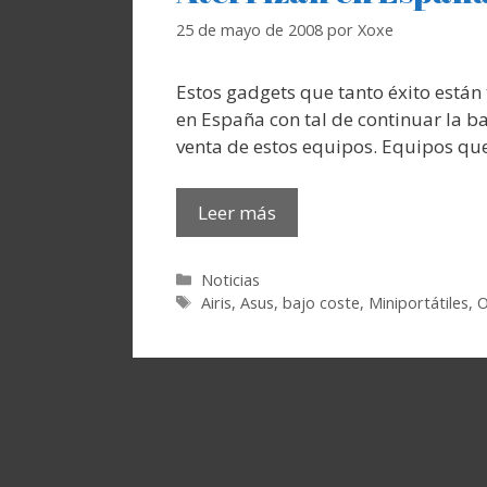
25 de mayo de 2008
por
Xoxe
Estos gadgets que tanto éxito están
en España con tal de continuar la bat
venta de estos equipos. Equipos que
Leer más
Categorías
Noticias
Etiquetas
Airis
,
Asus
,
bajo coste
,
Miniportátiles
,