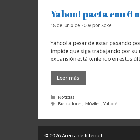
Yahoo! pacta con 6 
18 de junio de 2008
por
Xoxe
Yahoo! a pesar de estar pasando po
impide que siga trabajando por su
expansión está teniendo en estos últ
Leer más
Categorías
Noticias
Etiquetas
Buscadores
,
Móviles
,
Yahoo!
© 2026 Acerca de Internet