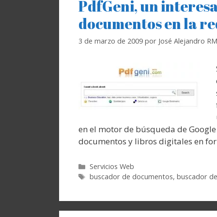
PdfGeni, un interes
documentos en la re
3 de marzo de 2009
por
José Alejandro R
en el motor de búsqueda de Google 
documentos y libros digitales en fo
Categorías
Servicios Web
Etiquetas
buscador de documentos
,
buscador de