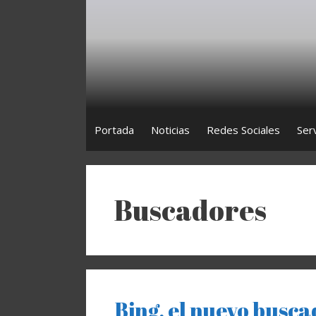
Saltar
al
contenido
Portada
Noticias
Redes Sociales
Ser
Buscadores
Bing, el nuevo busca