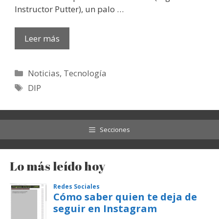
Instructor Putter), un palo …
Leer más
Categorías
Noticias
,
Tecnología
Etiquetas
DIP
Secciones
Lo más leído hoy