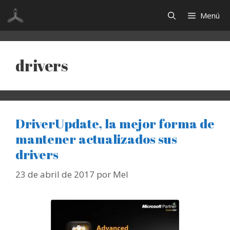
Saltar
Menú
al
contenido
drivers
DriverUpdate, la mejor forma de
mantener actualizados sus
drivers
23 de abril de 2017
por
Mel