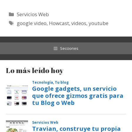
Categorías
Servicios Web
Etiquetas
google video
,
Howcast
,
videos
,
youtube
Secciones
Lo más leído hoy