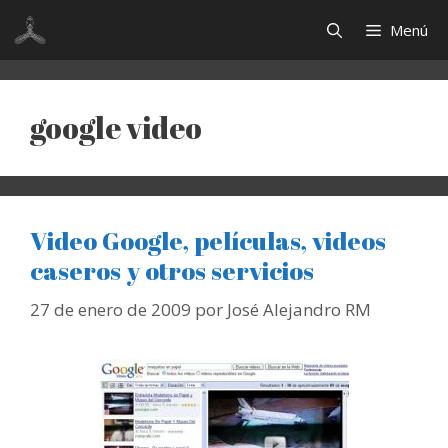
Saltar
Menú
al
contenido
google video
Video Google, películas, videos
caseros y otros servicios
27 de enero de 2009
por
José Alejandro RM