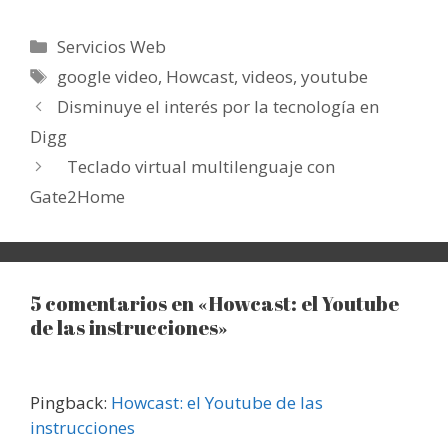
Categorías
Servicios Web
Etiquetas
google video
,
Howcast
,
videos
,
youtube
Disminuye el interés por la tecnología en
Digg
Teclado virtual multilenguaje con
Gate2Home
5 comentarios en «Howcast: el Youtube
de las instrucciones»
Pingback:
Howcast: el Youtube de las
instrucciones