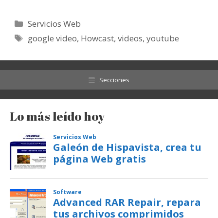
Categorías
Servicios Web
Etiquetas
google video
,
Howcast
,
videos
,
youtube
Secciones
Lo más leído hoy