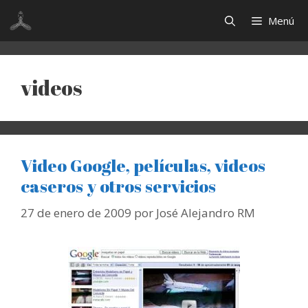
Saltar
Menú
al
contenido
videos
Video Google, películas, videos
caseros y otros servicios
27 de enero de 2009
por
José Alejandro RM