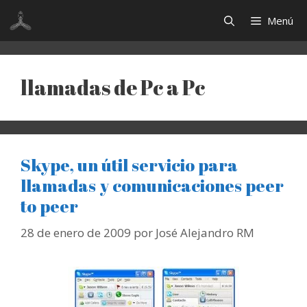
Saltar
Menú
al
contenido
llamadas de Pc a Pc
Skype, un útil servicio para
llamadas y comunicaciones peer
to peer
28 de enero de 2009
por
José Alejandro RM