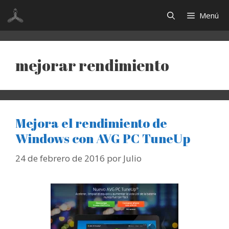
Saltar
Menú
al
contenido
mejorar rendimiento
Mejora el rendimiento de
Windows con AVG PC TuneUp
24 de febrero de 2016
por
Julio