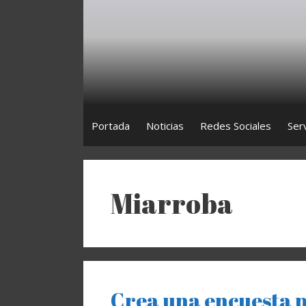
Saltar
al
contenido
Portada
Noticias
Redes Sociales
Ser
Miarroba
Crea una encuesta 