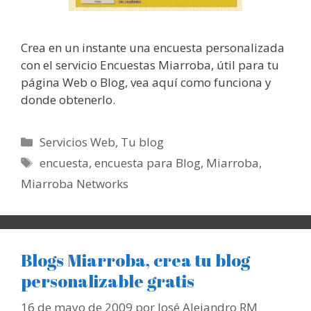
Crea en un instante una encuesta personalizada
con el servicio Encuestas Miarroba, útil para tu
página Web o Blog, vea aquí como funciona y
donde obtenerlo.
Categorías
Servicios Web
,
Tu blog
Etiquetas
encuesta
,
encuesta para Blog
,
Miarroba
,
Miarroba Networks
Blogs Miarroba, crea tu blog
personalizable gratis
16 de mayo de 2009
por
José Alejandro RM