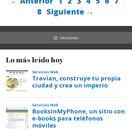
Página
Página
Página
Página
Página
Página
Pági
Pá
←
Anterior
1
2
3
4
5
6
7
8
Siguiente
→
Secciones
Lo más leído hoy