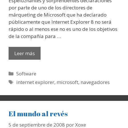
Espeluznantes y sorprendentes declaraciones
por parte de uno de los directores de
márqueting de Microsoft que ha declarado
públicamente que Internet Explorer 8 no será
rápido o al menos ese no es uno de los objetivos
de la compañía para …
Leer más
Categorías
Software
Etiquetas
internet explorer
,
microsoft
,
navegadores
El mundo al revés
5 de septiembre de 2008
por
Xoxe