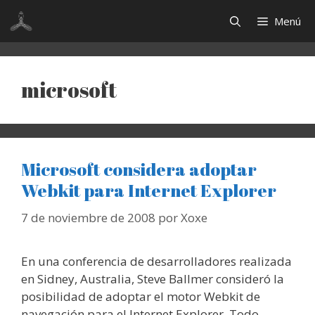
Saltar
Menú
al
contenido
microsoft
Microsoft considera adoptar
Webkit para Internet Explorer
7 de noviembre de 2008
por
Xoxe
En una conferencia de desarrolladores realizada
en Sidney, Australia, Steve Ballmer consideró la
posibilidad de adoptar el motor Webkit de
navegación para el Internet Explorer. Todo