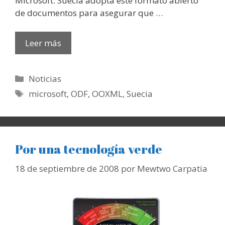
Microsoft. Suecia adopta este formato abierto
de documentos para asegurar que …
Leer más
Categorías
Noticias
Etiquetas
microsoft
,
ODF
,
OOXML
,
Suecia
Por una tecnología verde
18 de septiembre de 2008
por
Mewtwo Carpatia