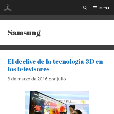
Saltar
Menú
al
contenido
Samsung
El declive de la tecnología 3D en
los televisores
8 de marzo de 2016
por
Julio