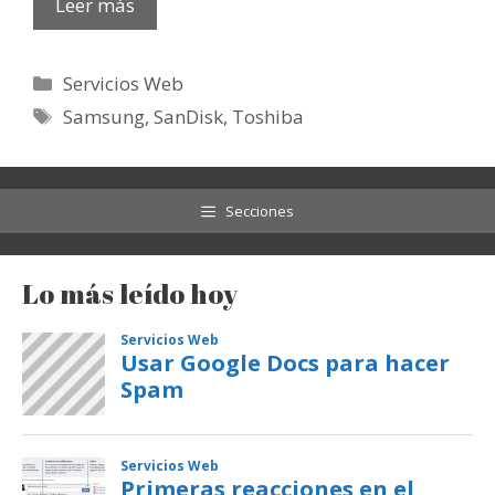
Leer más
Categorías
Servicios Web
Etiquetas
Samsung
,
SanDisk
,
Toshiba
Secciones
Lo más leído hoy