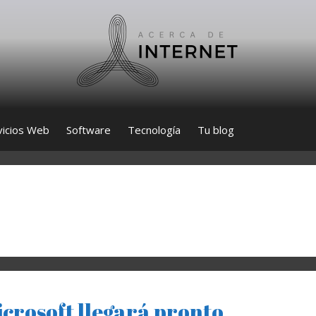
vicios Web
Software
Tecnología
Tu blog
crosoft llegará pronto