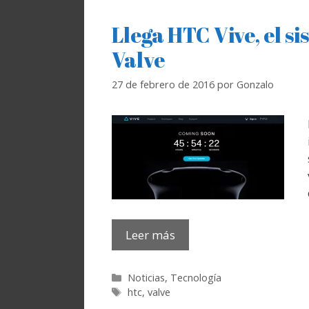
Llega HTC Vive, el s
Valve
27 de febrero de 2016
por
Gonzalo
Leer más
Categorías
Noticias
,
Tecnología
Etiquetas
htc
,
valve