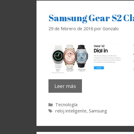
Samsung Gear S2 Clas
29 de febrero de 2016
por
Gonzalo
Leer más
Categorías
Tecnología
Etiquetas
reloj inteligente
,
Samsung