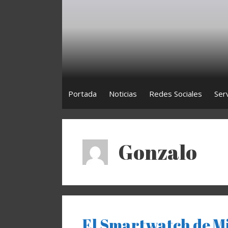
Saltar
al
contenido
Portada
Noticias
Redes Sociales
Ser
Gonzalo
El Smartwatch de Mi